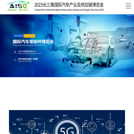
首
頁
關
于
展
展
商
觀
會
中
眾
活
心
中
動
新
心
及
聞
聯
會
資
系
議
訊
我
們