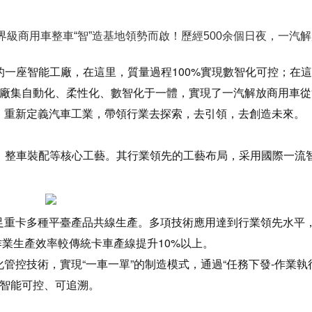
級商用車整車“智”造基地領勢而啟！歷經500余個日夜，一汽解
一座智能工廠，在這里，質量過程100%實現數智化可控；在這
廠集自動化、柔性化、數智化于一體，實現了一汽解放商用車從“制
，重新定義汽車工業，帶領行業去探索，去引領，去創造未來。
、整車裝配等核心工藝。其行業領先的工藝布局，采用國際一流
足重卡多種平臺產品共線生產。多項技術應用達到行業領先水平
作業生產效率較傳統卡車產線提升10%以上。
控技術，實現“一車一單”的制造模式，通過“任務下發-作業執行
%智能可控、可追溯。