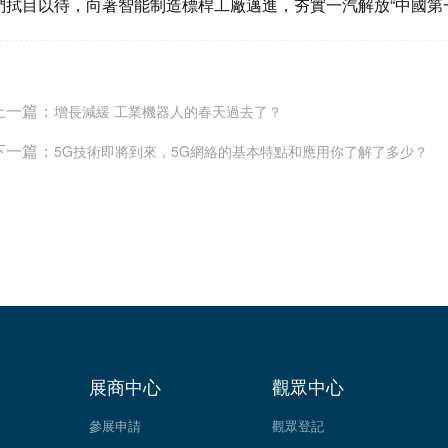
們拭目以待，向著智能制造標桿工廠邁進，夯實一汽解放“中國第
上一篇：
增長減緩 工業機器人的春天過去了？
下一篇：
5G技術即將到來，5G網絡的基本特點和應用你了解了多少？
展商中心
觀眾中心
參展申請
觀眾登記