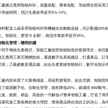
工廠廣泛應用智能AGV，底盤裝配、整車裝配、等線體全部采用
常停線時間，預計生產效率提升5%-10%。
物料配送上線采用智能AGV和機械化自動輸送線，共計配備200
化、智能化，實現“0 走動”，物流作業效率提升55%。
智能化管理：聰明的腦
不同于傳統生產模式，智能工廠按照智能制造的發展理念，依托
廣泛應用工業互聯網技術，通過數字化系統建設，打通產品、訂單
可視；工藝參數直通設備，結合生產實績智能執行，數字化指示
工廠內部布置了大量傳感器，系統對變電所、組合空調、智能照
現了能源數字化、自動化管理，能耗降低20%，碳減排 660噸/年
先進、創新、精益、高效的一汽解放J7整車智能工廠，打造了商用
載著民族工業振興的偉大理想，懷揣著品牌自強自立的決心，為