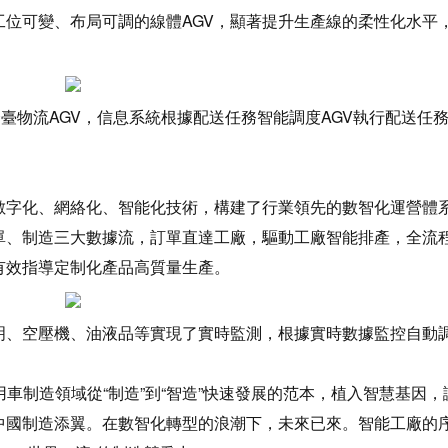
工位可變、布局可調的線體AGV，顯著提升生產線的柔性化水平
余臺物流AGV，信息系統根據配送任務智能調度AGV執行配送任
數字化、網絡化、智能化技術，構建了行業領先的數智化運營體
、制造三大數據流，訂單直達工廠，驅動工廠智能排產，全流程
有效指導定制化產品高質量生產。
明、空壓機、油液品等實現了實時監測，根據實時數據監控自動
。
車制造領域從“制造”到“智造”快速發展的范本，植入智慧基因
中國制造添翼。在數智化轉型的浪潮下，未來已來。智能工廠的