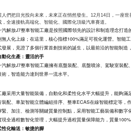
當人們把目光投向未來，未來正在悄然發生。12月14日，一座世界
成，全速接軌高端化、智能化、國際化頂級汽車賽道。
一汽解放J7整車智能工廠是按照國際領先的設計和制造理念打造的
到無人化上線；在這里，核心指標100%滿足可視化運營。智能工
式發展，見證了多個行業首創技術的誕生，以最前沿的智能制造
自動化生產：靈活的手
一汽解放J7整車智能工廠擁有底盤裝配、底盤噴涂、駕駛室裝配
技術，智造能力達到世界一流水平。
工廠采用大量智能裝備，自動化和柔性化水平大幅提升，能夠滿
行裝配、車架智能立體編組排序、整車ECAS在線智能標定等，
擰緊、加注、檢測等關鍵質量控制點，采用智能工藝裝備和數字化管
實現全過程數智化管理，大幅提升過程質量保障能力，質量100
柔性化輸送：敏捷的腳