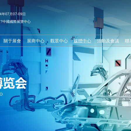
4年07月07-09日
?中國國際展覽中心
關于展會
展商中心
觀眾中心
媒體中心
活動及會議
聯
展會介紹
參展申請
觀眾登記
行業資訊
2023年同期
組織機構
前往展館
推薦展商
合作媒體
活動及會議
展會亮點
戰略合作伙伴
為何參觀
展會新聞
展會日程
展商提示
展館路線
人物訪談
展品范圍
展品范圍
參觀日程
上屆回顧
參展費用
參觀指南
名企推薦
下載中心
酒店預訂