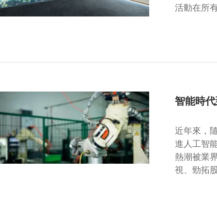
活動在所
智能時代
近年來，
進人工智
熱潮被業
視、勁拓