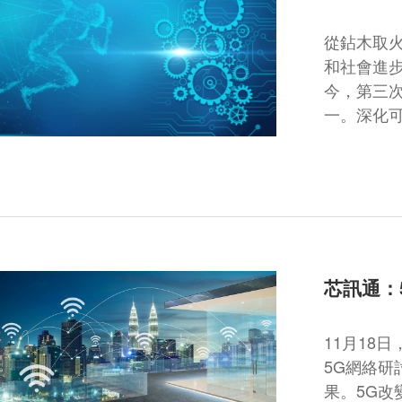
從鉆木取
和社會進
今，第三
一。深化
芯訊通：
11月18日
5G網絡研
果。5G