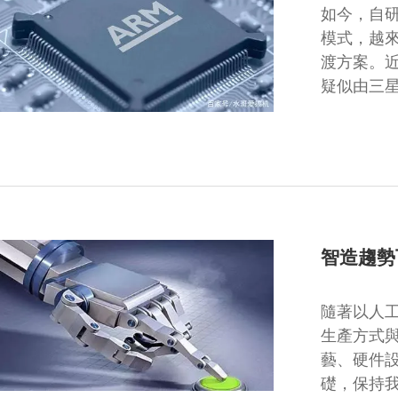
如今，自
模式，越
渡方案。近
疑似由三
智造趨勢
隨著以人
生產方式
藝、硬件
礎，保持