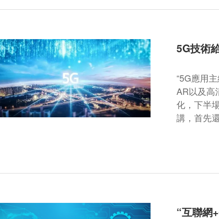
5G技術
“5G應用
AR以及高
化，下半
講，首先
“互聯網