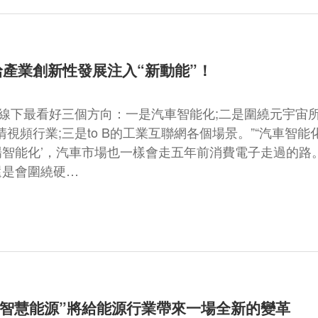
給產業創新性發展注入“新動能”！
主線下最看好三個方向：一是汽車智能化;二是圍繞元宇宙
清視頻行業;三是to B的工業互聯網各個場景。”“汽車智能
場智能化’，汽車市場也一樣會走五年前消費電子走過的路
還是會圍繞硬…
+智慧能源”將給能源行業帶來一場全新的變革