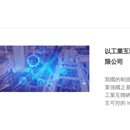
以工業互
限公司
我國的制
業強國之基
工業互聯網
主可控的 In