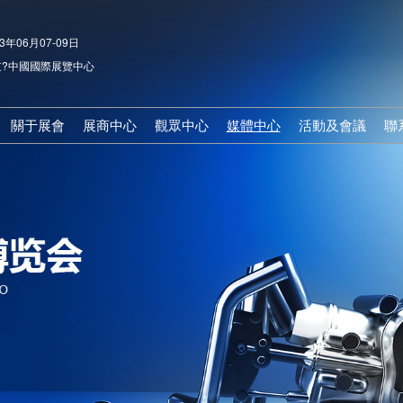
3年06月07-09日
?中國國際展覽中心
關于展會
展商中心
觀眾中心
媒體中心
活動及會議
聯
展會介紹
參展申請
觀眾登記
行業資訊
2023年同期
組織機構
前往展館
推薦展商
合作媒體
活動及會議
展會亮點
戰略合作伙伴
為何參觀
展會新聞
展會日程
展商提示
展館路線
人物訪談
展品范圍
展品范圍
參觀日程
上屆回顧
參展費用
參觀指南
名企推薦
下載中心
酒店預訂