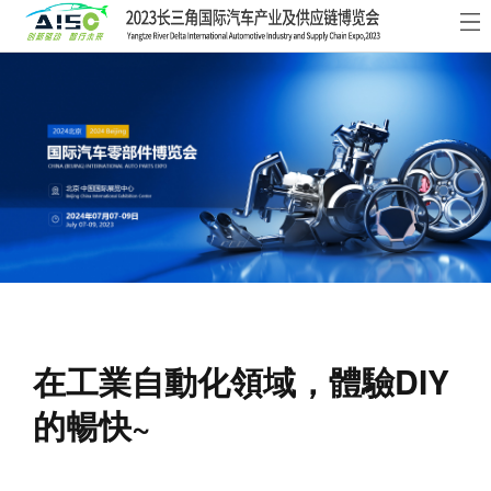
首
頁
關
于
展
展
商
觀
會
中
眾
活
心
中
動
新
心
及
聞
聯
在工業自動化領域，體驗DIY
會
資
系
的暢快~
議
訊
我
們