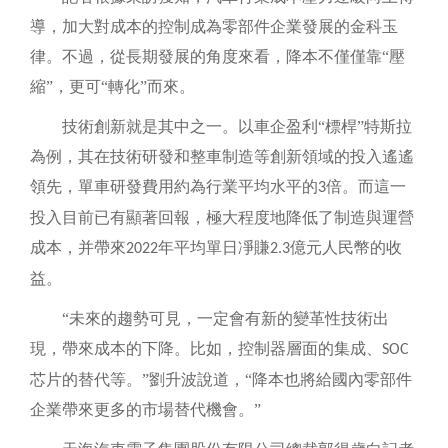
導，加大對成本的控制成為零部件企業發展的金科玉
律。不過，從長期發展的角度來看，降本不僅僅靠
“壓
縮”，更可“轉化”而來。
技術創新就是其中之一。以車企盈利
“標桿”特斯拉
為例，其在技術研發和整車制造等創新領域的投入遙遙
領先，單車研發費用約為行業平均水平的
倍。而這一
3
投入目前已有顯著回報，極大程度地降低了制造與運營
成本，并帶來
年平均單日凈賺
億元人民幣的收
2022
2.3
益。
“未來的趨勢可見，一定會有新的變革性技術出
現，帶來成本的下降。比如，控制器層面的集成、
SOC
芯片的替代等。”劉升波說道，“降本也將給國內零部件
企業帶來更多的市場替代機會。”