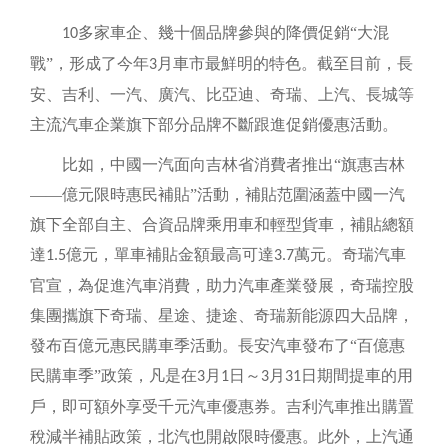
多家車企、幾十個品牌參與的降價促銷“大混
10
戰”，形成了今年
月車市最鮮明的特色。截至目前，長
3
安、吉利、一汽、廣汽、比亞迪、奇瑞、上汽、長城等
主流汽車企業旗下部分品牌不斷跟進促銷優惠活動。
比如，中國一汽面向吉林省消費者推出
“旗惠吉林
——億元限時惠民補貼”活動，補貼范圍涵蓋中國一汽
旗下全部自主、合資品牌乘用車和輕型貨車，補貼總額
達
億元，單車補貼金額最高可達
萬元。奇瑞汽車
1.5
3.7
官宣，為促進汽車消費，助力汽車產業發展，奇瑞控股
集團攜旗下奇瑞、星途、捷途、奇瑞新能源四大品牌，
發布百億元惠民購車季活動。長安汽車發布了“百億惠
民購車季”政策，凡是在
月
日～
月
日期間提車的用
3
1
3
31
戶，即可額外享受千元汽車優惠券。吉利汽車推出購置
稅減半補貼政策，北汽也開啟限時優惠。此外，上汽通