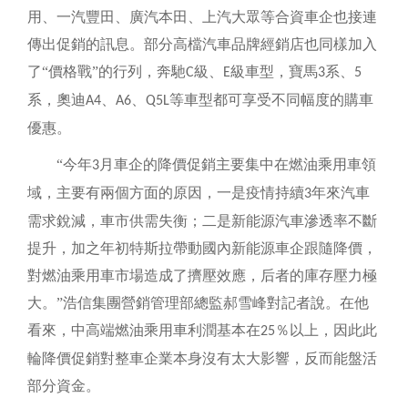
用、一汽豐田、廣汽本田、上汽大眾等合資車企也接連
傳出促銷的訊息。部分高檔汽車品牌經銷店也同樣加入
了“價格戰”的行列，奔馳
級、
級車型，寶馬
系、
C
E
3
5
系，奧迪
、
、
等車型都可享受不同幅度的購車
A4
A6
Q5L
優惠。
“今年
月車企的降價促銷主要集中在燃油乘用車領
3
域，主要有兩個方面的原因，一是疫情持續
年來汽車
3
需求銳減，車市供需失衡；二是新能源汽車滲透率不斷
提升，加之年初特斯拉帶動國內新能源車企跟隨降價，
對燃油乘用車市場造成了擠壓效應，后者的庫存壓力極
大。”浩信集團營銷管理部總監郝雪峰對記者說。在他
看來，中高端燃油乘用車利潤基本在
％以上，因此此
25
輪降價促銷對整車企業本身沒有太大影響，反而能盤活
部分資金。