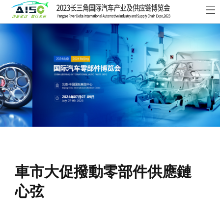
首
頁
關
于
展
展
商
觀
會
中
眾
活
心
中
動
新
心
及
聞
聯
車市大促撥動零部件供應鏈
會
資
系
心弦
議
訊
我
們