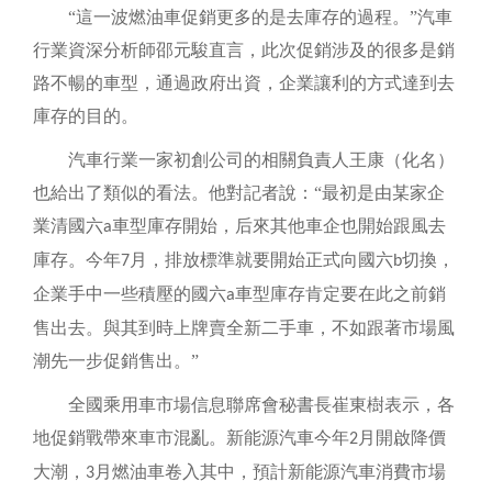
“這一波燃油車促銷更多的是去庫存的過程。”汽車
行業資深分析師邵元駿直言，此次促銷涉及的很多是銷
路不暢的車型，通過政府出資，企業讓利的方式達到去
庫存的目的。
汽車行業一家初創公司的相關負責人王康（化名）
也給出了類似的看法。他對記者說：
“最初是由某家企
業清國六
車型庫存開始，后來其他車企也開始跟風去
a
庫存。今年
月，排放標準就要開始正式向國六
切換，
7
b
企業手中一些積壓的國六
車型庫存肯定要在此之前銷
a
售出去。與其到時上牌賣全新二手車，不如跟著市場風
潮先一步促銷售出。”
全國乘用車市場信息聯席會秘書長崔東樹表示，各
地促銷戰帶來車市混亂。新能源汽車今年
月開啟降價
2
大潮，
月燃油車卷入其中，預計新能源汽車消費市場
3