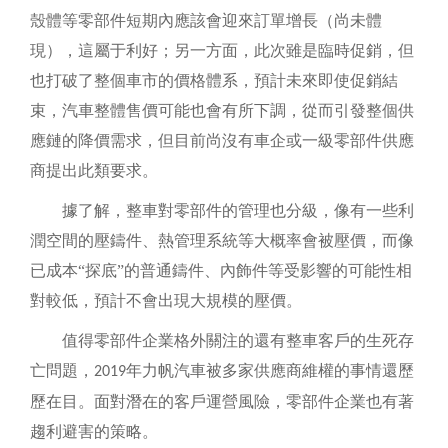
殼體等零部件短期內應該會迎來訂單增長（尚未體
現），這屬于利好；另一方面，此次雖是臨時促銷，但
也打破了整個車市的價格體系，預計未來即使促銷結
束，汽車整體售價可能也會有所下調，從而引發整個供
應鏈的降價需求，但目前尚沒有車企或一級零部件供應
商提出此類要求。
據了解，整車對零部件的管理也分級，像有一些利
潤空間的壓鑄件、熱管理系統等大概率會被壓價，而像
已成本
“探底”的普通鑄件、內飾件等受影響的可能性相
對較低，預計不會出現大規模的壓價。
值得零部件企業格外關注的還有整車客戶的生死存
亡問題，
年力帆汽車被多家供應商維權的事情還歷
2019
歷在目。面對潛在的客戶運營風險，零部件企業也有著
趨利避害的策略。