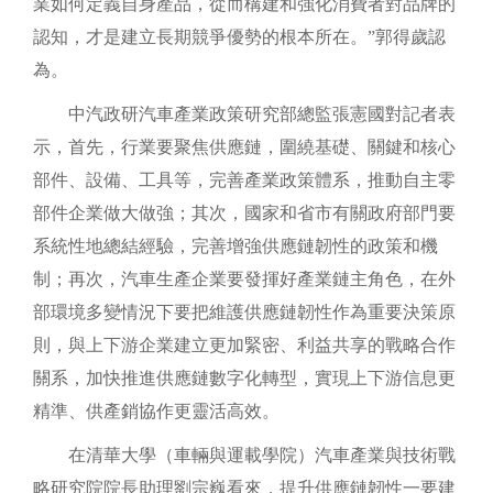
業如何定義自身產品，從而構建和強化消費者對品牌的
認知，才是建立長期競爭優勢的根本所在。”郭得歲認
為。
中汽政研汽車產業政策研究部總監張憲國對記者表
示，首先，行業要聚焦供應鏈，圍繞基礎、關鍵和核心
部件、設備、工具等，完善產業政策體系，推動自主零
部件企業做大做強；其次，國家和省市有關政府部門要
系統性地總結經驗，完善增強供應鏈韌性的政策和機
制；再次，汽車生產企業要發揮好產業鏈主角色，在外
部環境多變情況下要把維護供應鏈韌性作為重要決策原
則，與上下游企業建立更加緊密、利益共享的戰略合作
關系，加快推進供應鏈數字化轉型，實現上下游信息更
精準、供產銷協作更靈活高效。
在清華大學（車輛與運載學院）汽車產業與技術戰
略研究院院長助理劉宗巍看來，提升供應鏈韌性一要建