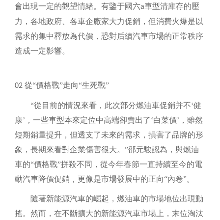
會出現一定的觀望情緒。有鑒于國六
車型清庫存的壓
a
力，各地政府、各車企廠家大力促銷，但消費火爆是以
需求的集中釋放為代價，恐對后續汽車市場的正常秩序
造成一定影響。
從
“價格戰”走向“生死戰”
02
“從目前的情況來看，此次部分燃油車促銷并不‘健
康’，一些車型本來定位中高端卻賣出了‘白菜價’，雖然
短期銷量提升，但透支了未來的需求，損害了品牌的形
象，長期來看對企業傷害很大。”邵元駿認為，與燃油
車的“價格戰”拼殺不同，從今年春節一直持續至今的電
動汽車降價促銷，更像是市場發展中的正向“內卷”。
隨著新能源汽車的崛起，燃油車的市場地位出現動
搖。然而，在不斷擴大的新能源汽車市場上，末位淘汰