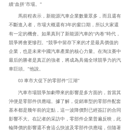
續‘血拼’市場。”
馬前程表示，新能源汽車企業數量眾多，而且還有
不斷進入者，市場大概還有
年的窗口期，所以大家還
3
有一定的機會。如果真到了新能源汽車的“內卷”時代，
競爭將會更慘烈。“競爭中留存下來的才是最具價值的
企業，也是未來中國汽車產業的核心力量。在淘汰賽中
最后的勝者是真正的強者，將成為具備全球競爭力的汽
車巨頭。”他說。
車市大促下的零部件
“江湖”
03
汽車市場競爭加劇帶來的影響是多方面的，首當其
沖便是零部件供應端。據了解，促銷車型的零部件配套
基本都是幾年前的定點，這一波降價對已經簽訂的合同
影響不大。在記者的采訪中，零部件企業普遍反映，此
輪降價的影響還不會這么快波及零部件供應端，但隨著