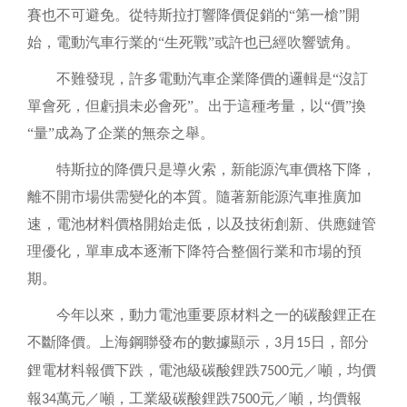
賽也不可避免。從特斯拉打響降價促銷的
“第一槍”開
始，電動汽車行業的“生死戰”或許也已經吹響號角。
不難發現，許多電動汽車企業降價的邏輯是
“沒訂
單會死，但虧損未必會死”。出于這種考量，以“價”換
“量”成為了企業的無奈之舉。
特斯拉的降價只是導火索，新能源汽車價格下降，
離不開市場供需變化的本質。隨著新能源汽車推廣加
速，電池材料價格開始走低，以及技術創新、供應鏈管
理優化，單車成本逐漸下降符合整個行業和市場的預
期。
今年以來，動力電池重要原材料之一的碳酸鋰正在
不斷降價。上海鋼聯發布的數據顯示，
月
日，部分
3
15
鋰電材料報價下跌，電池級碳酸鋰跌
元／噸，均價
7500
報
萬元／噸，工業級碳酸鋰跌
元／噸，均價報
34
7500