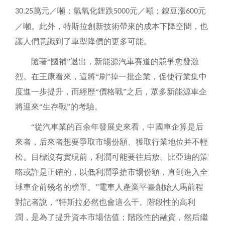
萬元／噸；氫氧化鋰跌
元／噸；鎳豆漲
元
30.25
5000
600
／噸。此外，特斯拉創新技術帶來的成本下降空間，也
讓人們意識到了車型降價的更多可能。
隨著
“國補”退出，新能源汽車賽道的競爭愈發激
烈。在王康看來，這將“刷”掉一批企業，促使行業集中
度進一步提升，而經歷“價格戰”之后，眾多新能源車企
將迎來“生存戰”的考驗。
“從汽車業的百余年發展史來看，中國車企算是后
來者，后來者想要爭取市場份額、獲取行業地位并不輕
松。目標沒有實現前，利潤可能要往后放。比亞迪的策
略或許是正確的，以低利潤爭搶市場份額，直到進入全
球車企前幾名的榜單。”電車人產業平臺創始人馬前程
對記者說，“特斯拉必然也會這么干。階段性的高利
潤，是為了提升資本市場估值；階段性的融資，然后繼