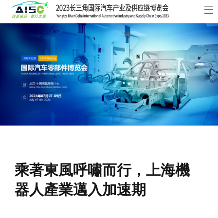
首
頁
關
于
展
展
商
觀
會
中
眾
活
心
中
動
新
心
及
聞
聯
乘著東風呼嘯而行，上海機
會
資
系
器人產業邁入加速期
議
訊
我
們