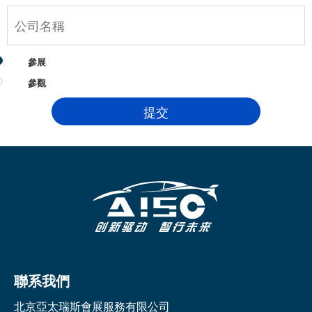
參展
參觀
聯系我們
北京亞太瑞斯會展服務有限公司