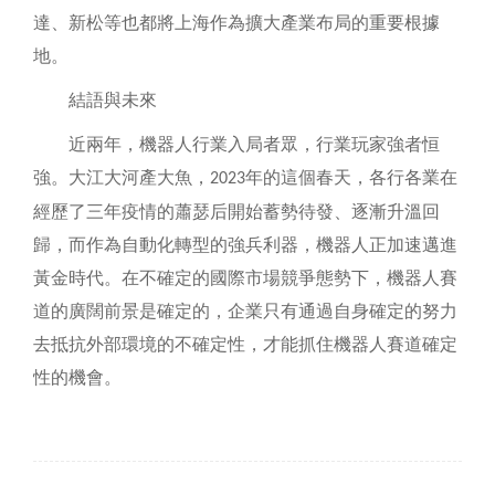
達、新松等也都將上海作為擴大產業布局的重要根據
地。
結語與未來
近兩年，機器人行業入局者眾，行業玩家強者恒
強。大江大河產大魚，
年的這個春天，各行各業在
2023
經歷了三年疫情的蕭瑟后開始蓄勢待發、逐漸升溫回
歸，而作為自動化轉型的強兵利器，機器人正加速邁進
黃金時代。在不確定的國際市場競爭態勢下，機器人賽
道的廣闊前景是確定的，企業只有通過自身確定的努力
去抵抗外部環境的不確定性，才能抓住機器人賽道確定
性的機會。