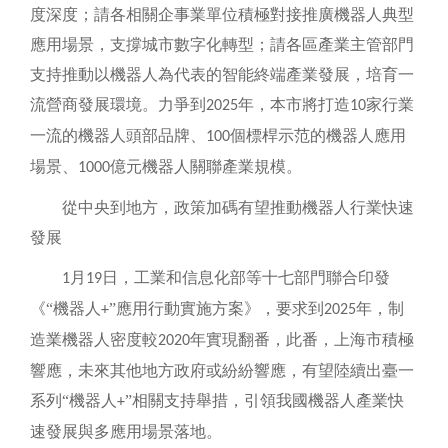
度深度；請各相關企事業單位積極對接推廣機器人典型
應用場景，支撐城市數字化轉型；請各區產業主管部門
支持推動以機器人為代表的智能終端產業發展，培育一
流營商發展環境。力爭到
年，本市將打造
家行業
2025
10
一流的機器人頭部品牌、
個標桿示范的機器人應用
100
場景、
億元機器人關聯產業規模。
1000
從中央到地方，政策加碼有望推動機器人行業快速
發展
月
日，工業和信息化部等十七部門聯合印發
1
19
《“機器人
”應用行動實施方案》，要求到
年，制
+
2025
造業機器人密度較
年實現翻番，此番，上海市積極
2020
響應，未來其他地方政府或紛紛響應，有望陸續出臺一
系列“機器人
”相關支持舉措，引領我國機器人產業快
+
速發展與多應用場景落地。