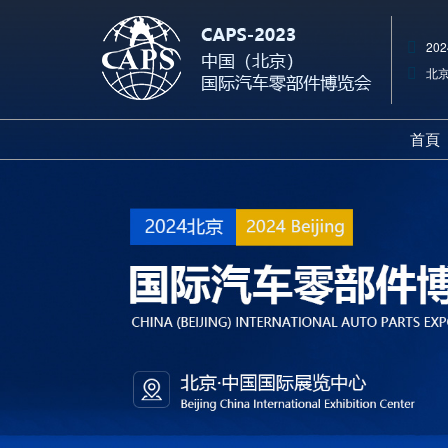
202
北京
首頁