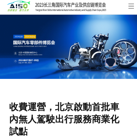
首
頁
關
于
展
展
商
觀
會
中
眾
活
心
中
動
新
心
及
聞
聯
收費運營，北京啟動首批車
會
資
系
內無人駕駛出行服務商業化
議
訊
我
試點
們