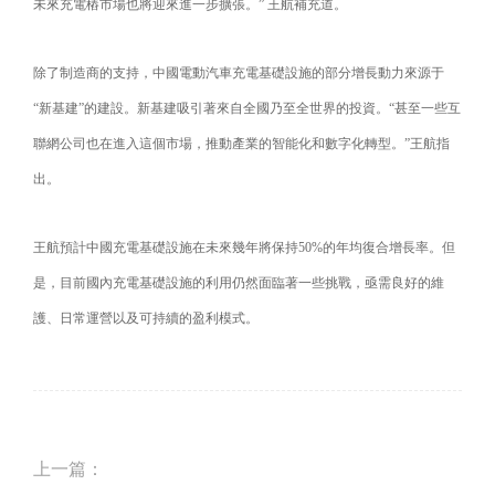
未來充電樁市場也將迎來進一步擴張。” 王航補充道。
除了制造商的支持，中國電動汽車充電基礎設施的部分增長動力來源于
“新基建”的建設。新基建吸引著來自全國乃至全世界的投資。“甚至一些互
聯網公司也在進入這個市場，推動產業的智能化和數字化轉型。”王航指
出。
王航預計中國充電基礎設施在未來幾年將保持50%的年均復合增長率。但
是，目前國內充電基礎設施的利用仍然面臨著一些挑戰，亟需良好的維
護、日常運營以及可持續的盈利模式。
上一篇：