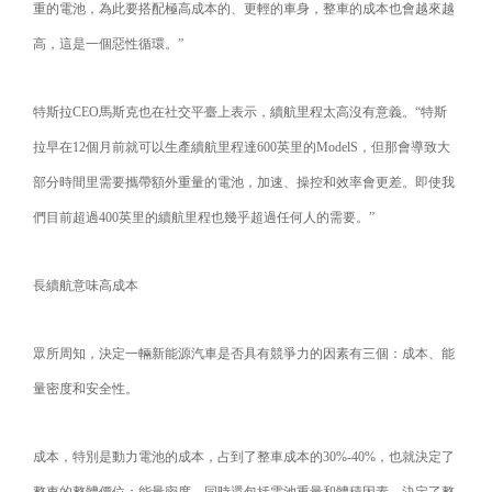
重的電池，為此要搭配極高成本的、更輕的車身，整車的成本也會越來越
高，這是一個惡性循環。”
特斯拉CEO馬斯克也在社交平臺上表示，續航里程太高沒有意義。“特斯
拉早在12個月前就可以生產續航里程達600英里的ModelS，但那會導致大
部分時間里需要攜帶額外重量的電池，加速、操控和效率會更差。即使我
們目前超過400英里的續航里程也幾乎超過任何人的需要。”
長續航意味高成本
眾所周知，決定一輛新能源汽車是否具有競爭力的因素有三個：成本、能
量密度和安全性。
成本，特別是動力電池的成本，占到了整車成本的30%-40%，也就決定了
整車的整體價位；能量密度，同時還包括電池重量和體積因素，決定了整