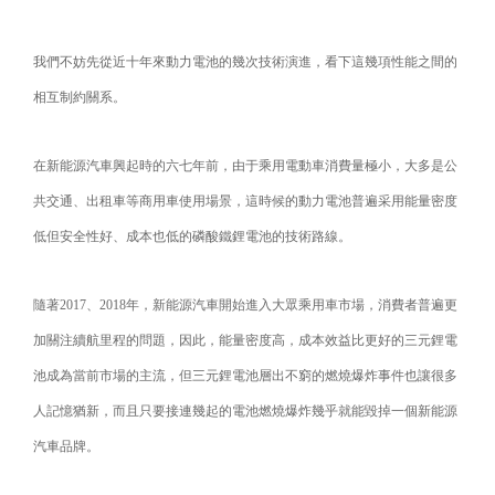
我們不妨先從近十年來動力電池的幾次技術演進，看下這幾項性能之間的
相互制約關系。
在新能源汽車興起時的六七年前，由于乘用電動車消費量極小，大多是公
共交通、出租車等商用車使用場景，這時候的動力電池普遍采用能量密度
低但安全性好、成本也低的磷酸鐵鋰電池的技術路線。
隨著2017、2018年，新能源汽車開始進入大眾乘用車市場，消費者普遍更
加關注續航里程的問題，因此，能量密度高，成本效益比更好的三元鋰電
池成為當前市場的主流，但三元鋰電池層出不窮的燃燒爆炸事件也讓很多
人記憶猶新，而且只要接連幾起的電池燃燒爆炸幾乎就能毀掉一個新能源
汽車品牌。