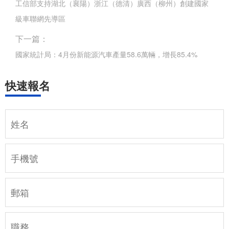
工信部支持湖北（襄陽）浙江（德清）廣西（柳州）創建國家
級車聯網先導區
下一篇：
國家統計局：4月份新能源汽車產量58.6萬輛，增長85.4%
快速報名