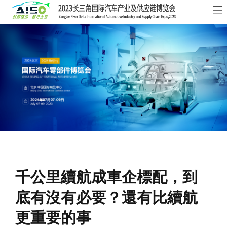
首
頁
關
于
展
展
商
觀
會
中
眾
活
心
中
動
新
心
及
聞
聯
千公里續航成車企標配，到
會
資
系
底有沒有必要？還有比續航
議
訊
我
更重要的事
們