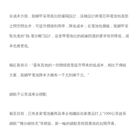
在成本方面，龍鱗甲采用底出防爆閥設計，這種設計將電芯和電池包底部
之間空間合并，可提升體積利用率，降低成本；在電池包層級，龍鱗甲采
取先進的“熱-電分離”設計，這使帶電地位的絕緣防護的要求有所降低，成
本也會更低。
楊紅新表示：“還有其他的一些體積密度提升帶來的低成本，相比于傳統
方案，龍鱗甲電池降本大概有一千元到兩千元。”
續航千公里成車企標配
截至目前，已有多家電池廠商及車企相繼給自家產品打上“1000公里超長
續航”“幾分鐘快充”等標簽。新一輪的續航里程競賽就此拉開序幕。