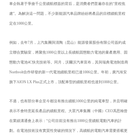
車企執著于爭搶千公里續航標簽的背后，是消費者們普遍存在的“里程焦
慮”。為解決這一問題，不少新能源汽車品牌紛紛將產品的目標續航里程
定在1000公里。
例如，去年7月，上汽集團與清陶（昆山）能源發展股份有限公司簽約成
立聯合實驗室，將聚焦1000公里以上長續航固態動力電池的量產應用、固
態動力電池4C快充技術等。同月，沃爾沃汽車宣布，其與瑞典電池制造商
Northvolt合作研發的新一代電池續航里程已達1006公里。年初，廣汽埃安
旗下AION LX Plus正式上市，頂配車型的續航里程也達到1008公里。
不過，也有部分車企至今都沒有推出續航1000公里的純電車型，并且明確
表示不會特意延長產品的續航里程。大眾汽車集團（中國）CEO馮思翰曾
在業績溝通會上表示：“公司目前沒有推出1000公里續航電動汽車的計
劃。在電池技術沒有實質性突破的情況下，高續航的電動汽車需要搭載更