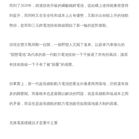
而到了2020年，經過技術升級的磷酸鐵鋰電池，從結構上使得能量密度得
到提升，而同時又在安全性和成本上占有優勢，又顯示出份額上升的強勁
勢頭，從而和三元鋰電池技術路線開始了新一輪的捉對廝殺。
但現在雙方戰局剛一拉開，一個野蠻人又闖了進來。以蔚來汽車推出的
“固態電池”為代表的新一代動力電池技術一下子搶過了所有的風頭，讓原
有技術路線一下子有了被“顛覆”的感覺。
但事實上，新一代超長續航動力電池想要走向量產商用落地，仍然還有很
多的關要闖。而最根本也是最難以解決的問題，就是長續航和低成本之間
的矛盾，而這也是超長續航的動力電池能否如期落地最大制約因素。
充換電基礎建設才是重中之重