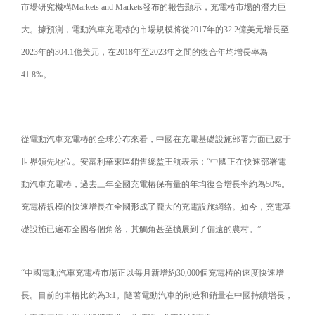
市場研究機構Markets and Markets發布的報告顯示，充電樁市場的潛力巨
大。據預測，電動汽車充電樁的市場規模將從2017年的32.2億美元增長至
2023年的304.1億美元，在2018年至2023年之間的復合年均增長率為
41.8%。
從電動汽車充電樁的全球分布來看，中國在充電基礎設施部署方面已處于
世界領先地位。安富利華東區銷售總監王航表示：“中國正在快速部署電
動汽車充電樁，過去三年全國充電樁保有量的年均復合增長率約為50%。
充電樁規模的快速增長在全國形成了龐大的充電設施網絡。如今，充電基
礎設施已遍布全國各個角落，其觸角甚至擴展到了偏遠的農村。”
“中國電動汽車充電樁市場正以每月新增約30,000個充電樁的速度快速增
長。目前的車樁比約為3:1。隨著電動汽車的制造和銷量在中國持續增長，