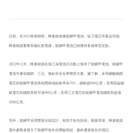
日前，在2023車展期間，蜂巢能源攜龍鱗甲電池、短刀電芯等產品亮相。
蜂巢能源董事長楊紅新透露，龍鱗甲電池已經獲得多個車型定點。
2022年12月，蜂巢能源在第三屆電池日活動上發布了龍鱗甲電池。龍鱗甲
電池可兼容鐵鋰、三元、無鈷等全化學體系方案。據了解，采用磷酸鐵鋰
電芯的龍鱗甲電池系統體積成組效率為76%，續航超800公里；采用高錳鐵
鎳電芯的續航里程可達900公里；采用三元電芯的龍鱗甲電池續航則超過
1000公里。
另外，龍鱗甲采用雙面冷卻設計，有助于快充技術。展會現場，蜂巢能源
還向參觀者展示了龍鱗甲熱失控實驗視頻，最終通過熱失控測試。