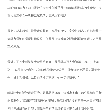
車的續航能力；動力電池的安全性則幾乎是一輛新能源汽車的生命線，沒
有人愿意坐在一塊極易燃燒的大電池上面飛馳。
因此，成本越低、能量密度越高、充電速度快、安全性越高，自然就是一
款動力電池的最優技術路線，但是往往這幾者之間難以同時兼得，甚至是
互相矛盾。
最近，正如中科院院士歐陽明高在中國電動車百人會論壇（2021）上講
到：“如果有人告訴你，這個車能跑1000公里，幾分鐘能充滿電，還很安
全，成本又很低。以目前的技術來講，他一定是騙子。”
歐陽院士的話說得很嚴謹。因此嚴格來論，這幾家推出1000公里續航的新
能源車企，都還得不到“騙子”的稱號，畢竟他們還沒有宣稱一款電池可以
同時達成所有的性能，而幾乎所有的長續航電池現在成本都非常高。