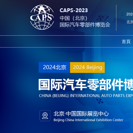
202
北京
首頁