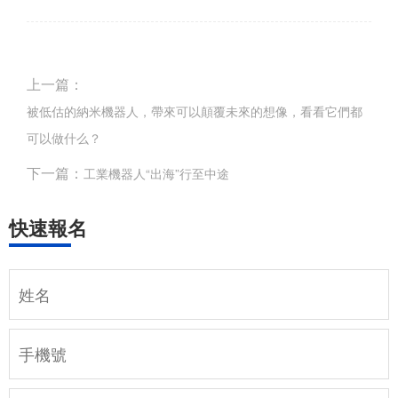
上一篇：
被低估的納米機器人，帶來可以顛覆未來的想像，看看它們都
可以做什么？
下一篇：
工業機器人“出海”行至中途
快速報名